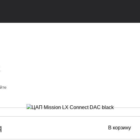
k
йте
q
В корзину