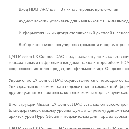
Вход HDMI ARC для ТВ / кино / игровых приложений
Аудиофильский усилитель для наушников с 6.3-мм выхо
Информативный жидкокристаллический дисплей и сенсо
Выбор источников, регулировка громкости и параметров
ЦАП Mission LX Connect DAC, предназначен для использования
коаксиальными цифровыми входами, также интерфейсом HDMI
сопровождения телепередач, кинофильмов и игр. Он даже осн
Управление LX Connect DAC осуществляется с помощью сенсо
Универсальные возможности подключения и компактный форм-
другого усилителя, активных колонок, компьютерных аудиосисте
В конструкции Mission LX Connect DAC установлен высокопр
Благодаря сверхнизкому уровню шума и широкому динамическ
архитектурой HyperStream и подавителем джиттера во времен
ЦАП Mission LX Connect DAC поддерживает файлы PCM высокого