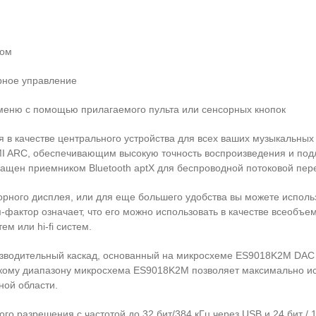
дом
рное управление
 меню с помощью прилагаемого пульта или сенсорных кнопок
 в качестве центрального устройства для всех ваших музыкальных 
 ARC, обеспечивающим высокую точность воспроизведения и подл
ащен приемником Bluetooth aptX для беспроводной потоковой пер
рного дисплея, или для еще большего удобства вы можете исполь
фактор означает, что его можно использовать в качестве всеобъ
м или hi-fi систем.
оизводительный каскад, основанный на микросхеме ES9018K2M DAC
ому диапазону микросхема ES9018K2M позволяет максимально исп
ной области.
 разрешения с частотой до 32 бит/384 кГц через USB и 24 бит / 1