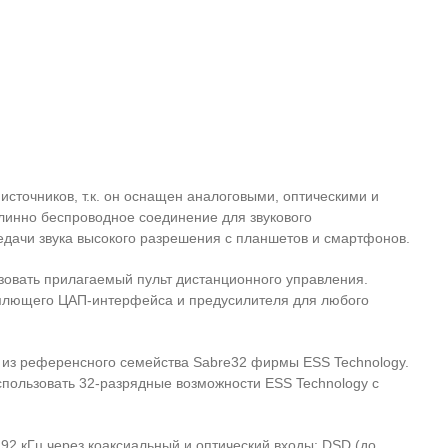
источников, т.к. он оснащен аналоговыми, оптическими и
инно беспроводное соединение для звукового
едачи звука высокого разрешения с планшетов и смартфонов.
зовать прилагаемый пульт дистанционного управления.
емлющего ЦАП-интерфейса и предусилителя для любого
 из референсного семейства Sabre32 фирмы ESS Technology.
ользовать 32-разрядные возможности ESS Technology с
92 кГц через коаксиальный и оптический входы; DSD (до