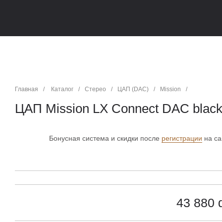
Главная
/
Каталог
/
Стерео
/
ЦАП (DAC)
/
Mission
/
ЦАП Mission LX Connect DAC blac
Бонусная система и скидки после
регистрации
на са
43 880