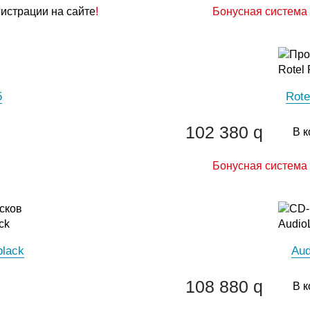
гистрации на сайте
!
Бонусная система 
5
Rote
102 380
q
В к
Бонусная система 
black
Aud
108 880
q
В к