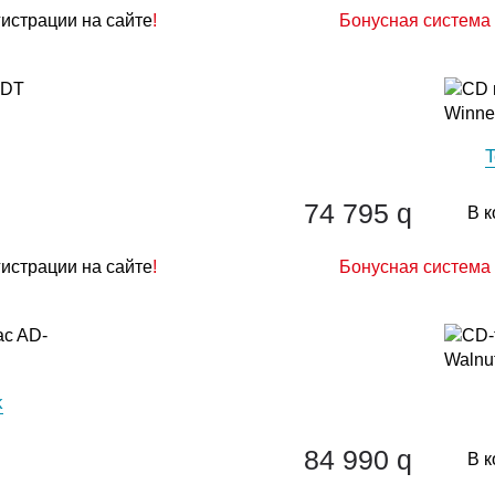
гистрации на сайте
!
Бонусная система 
T
74 795
q
В к
гистрации на сайте
!
Бонусная система 
k
84 990
q
В к