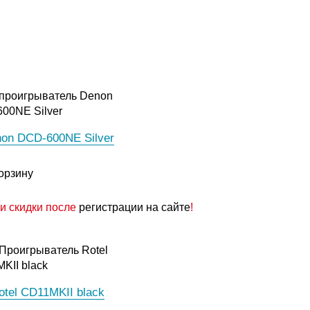
on DCD-600NE Silver
орзину
и скидки после
регистрации на сайте
!
otel CD11MKII black