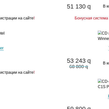
51 130
q
В к
гистрации на сайте
!
Бонусная система 
er
53 243
q
В к
68 800
q
гистрации на сайте
!
59 800
q