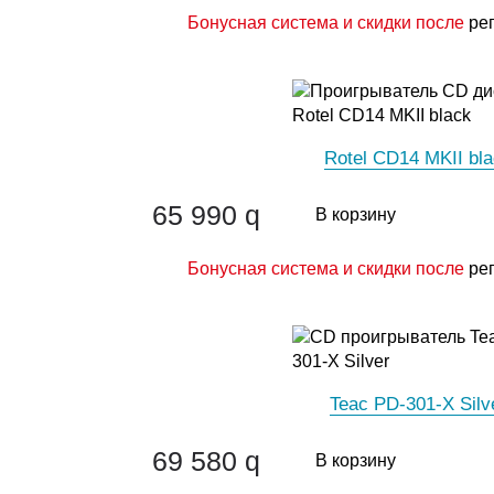
Бонусная система и скидки после
ре
Rotel CD14 MKII bl
65 990
q
В корзину
Бонусная система и скидки после
ре
Teac PD-301-X Silv
69 580
q
В корзину