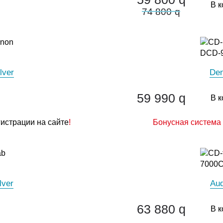
В к
74 800
q
lver
Den
59 990
q
В к
гистрации на сайте
!
Бонусная система 
lver
Aud
63 880
q
В к