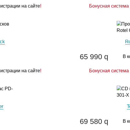
гистрации на сайте
!
Бонусная система 
ack
Ro
65 990
q
В к
гистрации на сайте
!
Бонусная система 
er
T
69 580
q
В к