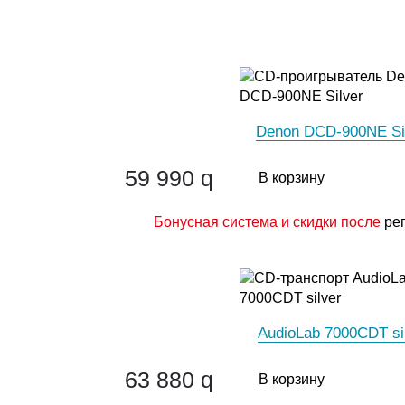
Denon DCD-900NE Si
59 990
q
В корзину
Бонусная система и скидки после
ре
AudioLab 7000CDT si
63 880
q
В корзину