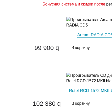
Бонусная система и скидки после
ре
Arcam RADIA CD
99 900
q
В корзину
Rotel RCD-1572 MKII 
102 380
q
В корзину