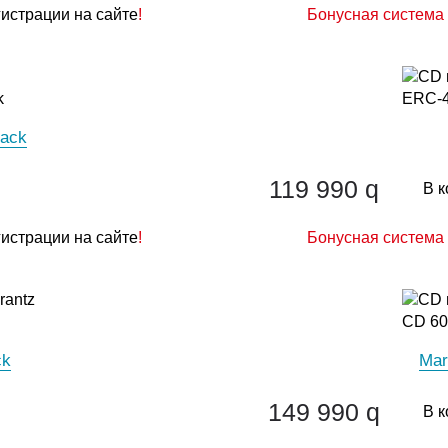
гистрации на сайте
!
Бонусная система 
lack
119 990
q
В к
гистрации на сайте
!
Бонусная система 
ck
Mar
149 990
q
В к