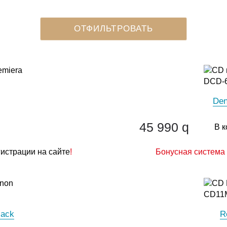
Den
45 990
q
В к
гистрации на сайте
!
Бонусная система 
lack
R