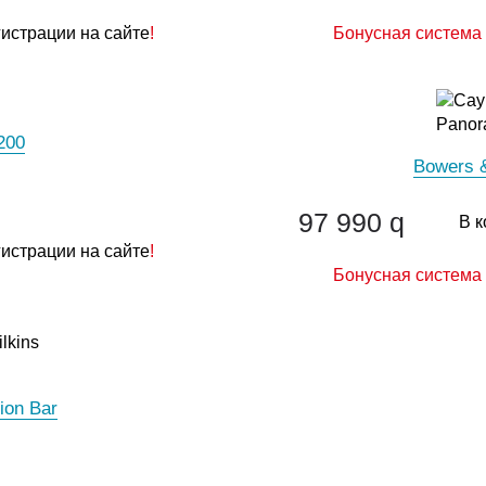
гистрации на сайте
!
Бонусная система 
200
Bowers &
97 990
q
В к
гистрации на сайте
!
Бонусная система 
ion Bar