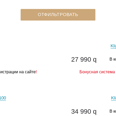
Kl
27 990
q
В к
гистрации на сайте
!
Бонусная система 
100
Kl
34 990
q
В к