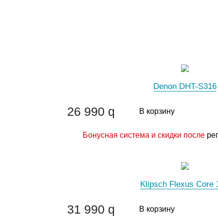
Denon DHT-S316
26 990
q
В корзину
Бонусная система и скидки после
ре
Klipsch Flexus Core 
31 990
q
В корзину